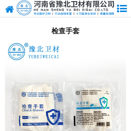
网站首页
医用脱脂棉
检查手套
医用纱布
无纺布
医用棉签
显影纱布
医用口罩帽
医用包类
医用手套