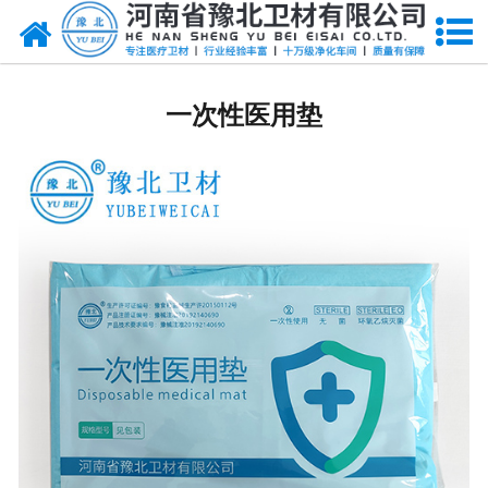
网站首页
医用脱脂棉
一次性医用垫
医用纱布
无纺布
医用棉签
显影纱布
医用口罩帽
医用包类
医用手套