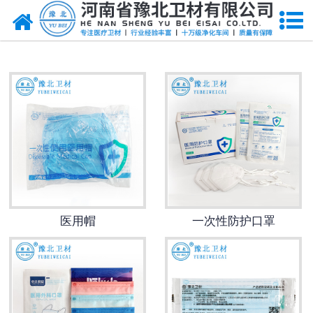
网站首页
医用脱脂棉
医用纱布
无纺布
医用棉签
显影纱布
医用帽
一次性防护口罩
医用口罩帽
医用包类
医用手套