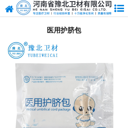
网站首页
医用脱脂棉
医用护脐包
医用纱布
无纺布
医用棉签
显影纱布
医用口罩帽
医用包类
医用手套