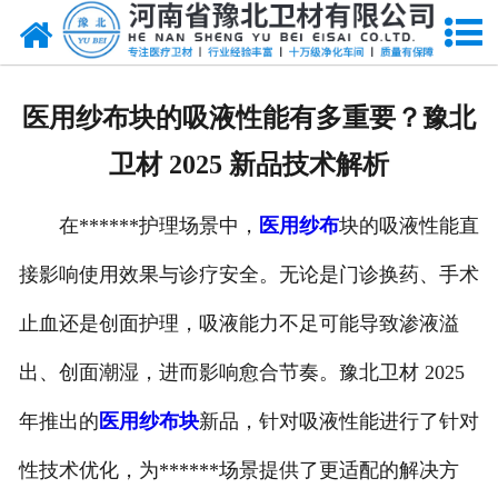
网站首页
关于我们
医用纱布块的吸液性能有多重要？豫北
新闻动态
卫材 2025 新品技术解析
产品中心
在******护理场景中，
医用纱布
块的吸液性能直
资质荣誉
接影响使用效果与诊疗安全。无论是门诊换药、手术
厂房设备
止血还是创面护理，吸液能力不足可能导致渗液溢
人才招聘
出、创面潮湿，进而影响愈合节奏。豫北卫材 2025
年推出的
医用纱布块
新品，针对吸液性能进行了针对
联系我们
性技术优化，为******场景提供了更适配的解决方