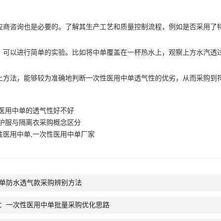
咨询也是必要的。了解其生产工艺和质量控制流程，例如是否采用了特
以进行简单的实验。比如将中单覆盖在一杯热水上，观察上方水汽透过
，能够较为准确地判断一次性医用中单透气性的优劣，从而采购到符合需求的
医用中单的透气性好不好
护服与隔离衣采购概念区分
性医用中单,一次性医用中单厂家
单防水透气款采购辨别方法
：一次性医用中单批量采购优化思路