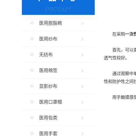
PRODU**
医用脱脂棉
在采购
一次
医用纱布
首先，可以查
无纺布
透气性较好。
医用棉签
通过观察中单的
性和防护性之间
显影纱布
用手触摸感受也
医用口罩帽
医用包类
医用手套