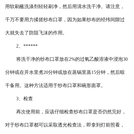
用软刷蘸洗涤剂轻轻刷净，然后用清水洗干净。请注意，
千万不要用力揉搓纱布口罩，因为如果纱布的经纬间隙过
大就失去了防阻飞沫的作用。
2
、******
将洗干净的纱布口罩放在
2%
的过氧乙酸溶液中浸泡
30
分钟或在开水里煮
20
分钟或放在蒸锅里蒸
15
分钟，然后晾
干备用。这种方法适用于纱布口罩和碗形面罩。
3
、检查
再次使用前，应该仔细检查纱布口罩是否仍然完好，
对于纱布口罩都可以采取透光检查法，即拿到灯前照看，