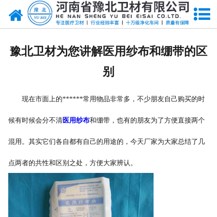
网站首页
关于我们
豫北卫材为您讲解医用纱布和绷带的区
新闻动态
别
产品中心
现在市面上的******常用物品非常多，不少朋友自己购买的时
资质荣誉
候有时候会分不清
医用纱布
和绷带，也有的朋友为了方便直接两个
厂房设备
混用。其实它们各自都有自己的用途的，今天厂家为大家总结了几
人才招聘
点两者的共性和区别之处，方便大家辨认。
联系我们