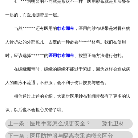
4、***为明显的不同就是形状不一样，医用纱布就是几层叠在
一起的，而医用绷带是一层。
当然******还有医用的
纱布绷带
，医用的纱布绷带是对骨科病
人骨折处的外部包扎、固定的一种必要******材料。我们在使用
时，应该选择******的
医用纱布绷带
、按照正确方法进行包扎。
在缠绕绷带时，缠绕的缠绕不能过于紧绷，因为这样会造成病
人的血液不流通，不舒服，会不利于伤口恢复与愈合。
相信通过上述的介绍，大家对医用纱布和绷带都有了更多的认
识，以后也不会担心买错了哦。
上一条：医用手套怎么脱更安全？——豫北卫材
下一条：医用防护服与隔离衣采购概念区分