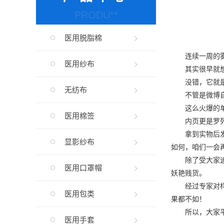
PRODU**
医用脱脂棉
连续一周的雾霾
医用纱布
其实很早就想给
没错，它就是经
无纺布
不管是微博自拍
这么火爆的单品
医用棉签
内页更是罗列了
拿到实物后发现
显影纱布
如何，咱们一会
除了受大家追捧
医用口罩帽
妖艳贱货。
经过专家对样本
医用包类
果都不如！
所以，大家平时
医用手套