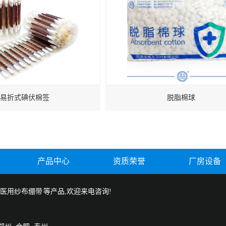
易折式碘伏棉签
脱脂棉球
产品中心
资质荣誉
厂房设备
医用纱布绷带
等产品,欢迎来电咨询!