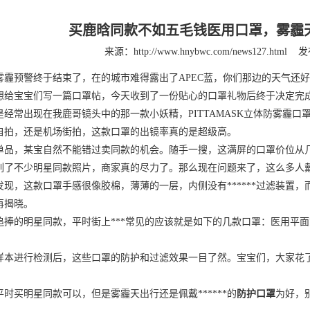
买鹿晗同款不如五毛钱医用口罩，雾霾
来源：http://www.hnybwc.com/news127.html
发
预警终于结束了，在的城市难得露出了APEC蓝，你们那边的天气还好
宝宝们写一篇口罩帖，今天收到了一份贴心的口罩礼物后终于决定完成
常出现在我鹿哥镜头中的那一款小妖精，PITTAMASK立体防雾霾口
，还是机场街拍，这款口罩的出镜率真的是超级高。
，某宝自然不能错过卖同款的机会。随手一搜，这满屏的口罩价位从几块
不少明星同款照片，商家真的尽力了。那么现在问题来了，这么多人戴
，这款口罩手感很像胶棉，薄薄的一层，内侧没有******过滤装置，
再揭晓。
的明星同款，平时街上***常见的应该就是如下的几款口罩：医用平面
进行检测后，这些口罩的防护和过滤效果一目了然。宝宝们，大家花了
买明星同款可以，但是雾霾天出行还是佩戴******的
防护口罩
为好，