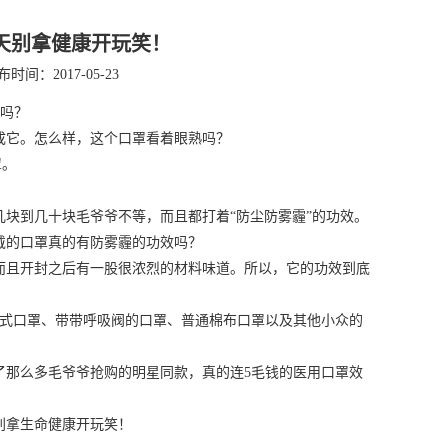
天别拿健康开玩笑！
布时间：2017-05-23
吗？
它。怎么样，这个口罩看着眼熟吗？
罩。
到几十块毛爷爷不等，而且都打着“防尘防雾霾”的功效。
的口罩真的有防雾霾的功效吗？
而且开封之后有一股很浓烈的材料味道。所以，它的功效到底
式口罩、带带呼吸阀的口罩、普通棉布口罩以及其他小众的
那么多毛爷爷抢购的明星同款，真的连5毛钱的医用口罩效
别拿生命健康开玩笑！